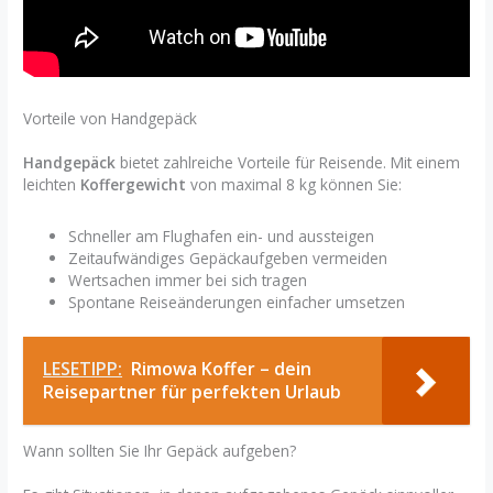
Vorteile von Handgepäck
Handgepäck
bietet zahlreiche Vorteile für Reisende. Mit einem
leichten
Koffergewicht
von maximal 8 kg können Sie:
Schneller am Flughafen ein- und aussteigen
Zeitaufwändiges Gepäckaufgeben vermeiden
Wertsachen immer bei sich tragen
Spontane Reiseänderungen einfacher umsetzen
LESETIPP:
Rimowa Koffer – dein
Reisepartner für perfekten Urlaub
Wann sollten Sie Ihr Gepäck aufgeben?