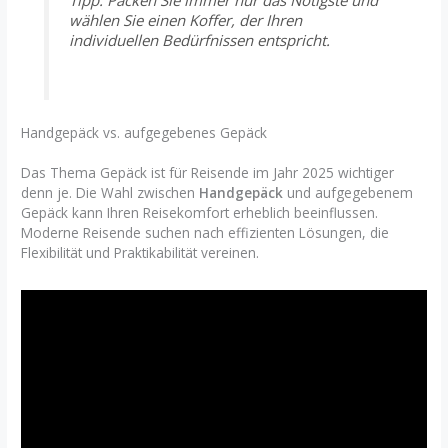
Tipp: Packen Sie immer nur das Nötigste und
wählen Sie einen Koffer, der Ihren
individuellen Bedürfnissen entspricht.
Handgepäck vs. aufgegebenes Gepäck
Das Thema Gepäck ist für Reisende im Jahr 2025 wichtiger
denn je. Die Wahl zwischen
Handgepäck
und aufgegebenem
Gepäck kann Ihren Reisekomfort erheblich beeinflussen.
Moderne Reisende suchen nach effizienten Lösungen, die
Flexibilität und Praktikabilität vereinen.