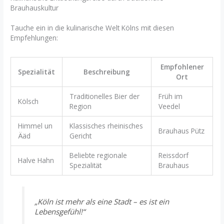
Brauhauskultur
Tauche ein in die kulinarische Welt Kölns mit diesen
Empfehlungen:
Empfohlener
Spezialität
Beschreibung
Ort
Traditionelles Bier der
Früh im
Kölsch
Region
Veedel
Himmel un
Klassisches rheinisches
Brauhaus Pütz
Ääd
Gericht
Beliebte regionale
Reissdorf
Halve Hahn
Spezialität
Brauhaus
„Köln ist mehr als eine Stadt – es ist ein
Lebensgefühl!“