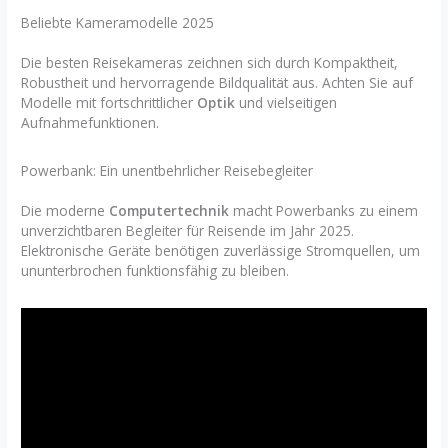
Beliebte Kameramodelle 2025
Die besten Reisekameras zeichnen sich durch Kompaktheit,
Robustheit und hervorragende Bildqualität aus. Achten Sie auf
Modelle mit fortschrittlicher
Optik
und vielseitigen
Aufnahmefunktionen.
Powerbank: Ein unentbehrlicher Reisebegleiter
Die moderne
Computertechnik
macht Powerbanks zu einem
unverzichtbaren Begleiter für Reisende im Jahr 2025.
Elektronische Geräte benötigen zuverlässige Stromquellen, um
ununterbrochen funktionsfähig zu bleiben.