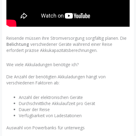
Reisende müssen ihre Stromversorgung sorgfältig planen. Die
Belichtung
verschiedener Geräte während einer Reise
erfordert präzise Akkukapazitätsberechnungen.
Wie viele Akkuladungen benötige ich?
Die Anzahl der benötigten Akkuladungen hängt von
verschiedenen Faktoren ab:
Anzahl der elektronischen Geräte
Durchschnittliche Akkulaufzeit pro Gerät
Dauer der Reise
Verfügbarkeit von Ladestationen
Auswahl von Powerbanks für unterwegs