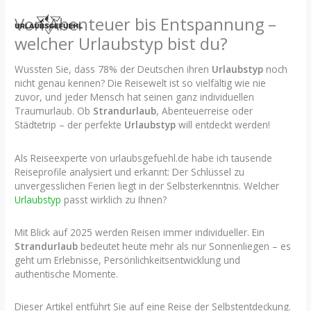
Zum
Von Abenteuer bis Entspannung –
Inhalt
springen
welcher Urlaubstyp bist du?
Wussten Sie, dass 78% der Deutschen ihren
Urlaubstyp
noch
nicht genau kennen? Die Reisewelt ist so vielfältig wie nie
zuvor, und jeder Mensch hat seinen ganz individuellen
Traumurlaub. Ob
Strandurlaub
, Abenteuerreise oder
Städtetrip – der perfekte
Urlaubstyp
will entdeckt werden!
Als Reiseexperte von urlaubsgefuehl.de habe ich tausende
Reiseprofile analysiert und erkannt: Der Schlüssel zu
unvergesslichen Ferien liegt in der Selbsterkenntnis. Welcher
Urlaubstyp
passt wirklich zu Ihnen?
Mit Blick auf 2025 werden Reisen immer individueller. Ein
Strandurlaub
bedeutet heute mehr als nur Sonnenliegen – es
geht um Erlebnisse, Persönlichkeitsentwicklung und
authentische Momente.
Dieser Artikel entführt Sie auf eine Reise der Selbstentdeckung.