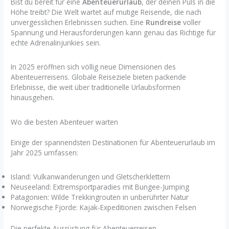
Bist du bereit für eine
Abenteuerurlaub
, der deinen Puls in die
Höhe treibt? Die Welt wartet auf mutige Reisende, die nach
unvergesslichen Erlebnissen suchen. Eine
Rundreise
voller
Spannung und Herausforderungen kann genau das Richtige für
echte Adrenalinjunkies sein.
In 2025 eröffnen sich völlig neue Dimensionen des
Abenteuerreisens. Globale Reiseziele bieten packende
Erlebnisse, die weit über traditionelle Urlaubsformen
hinausgehen.
Wo die besten Abenteuer warten
Einige der spannendsten Destinationen für Abenteuerurlaub im
Jahr 2025 umfassen:
Island: Vulkanwanderungen und Gletscherklettern
Neuseeland: Extremsportparadies mit Bungee-Jumping
Patagonien: Wilde Trekkingrouten in unberührter Natur
Norwegische Fjorde: Kajak-Expeditionen zwischen Felsen
Die perfekte Ausrüstung für Abenteuerreisen