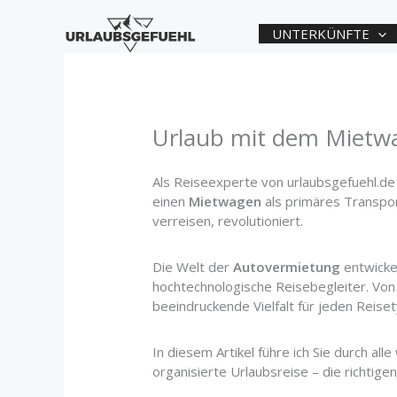
Zum
Inhalt
UNTERKÜNFTE
springen
Urlaub mit dem Mietwa
Als Reiseexperte von urlaubsgefuehl.de 
einen
Mietwagen
als primäres Transport
verreisen, revolutioniert.
Die Welt der
Autovermietung
entwicke
hochtechnologische Reisebegleiter. Von
beeindruckende Vielfalt für jeden Reiset
In diesem Artikel führe ich Sie durch a
organisierte Urlaubsreise – die richtige