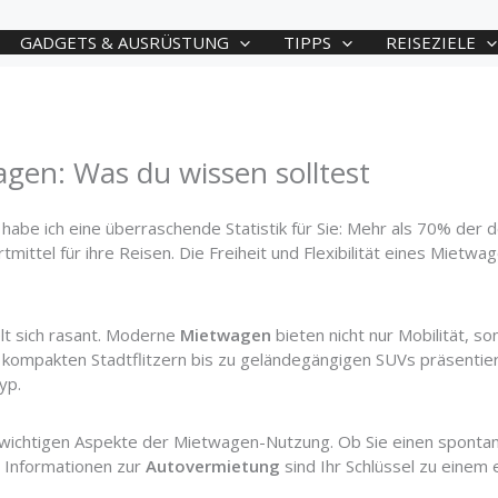
GADGETS & AUSRÜSTUNG
TIPPS
REISEZIELE
gen: Was du wissen solltest
habe ich eine überraschende Statistik für Sie: Mehr als 70% der 
mittel für ihre Reisen. Die Freiheit und Flexibilität eines Mietw
lt sich rasant. Moderne
Mietwagen
bieten nicht nur Mobilität, so
 kompakten Stadtflitzern bis zu geländegängigen SUVs präsentie
yp.
lle wichtigen Aspekte der Mietwagen-Nutzung. Ob Sie einen sponta
n Informationen zur
Autovermietung
sind Ihr Schlüssel zu einem