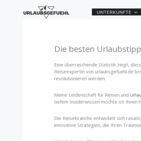
Zum
Inhalt
UNTERKÜNFTE
springen
Die besten Urlaubstipps
Eine überraschende Statistik zeigt, das
Reiseexpertin von urlaubsgefuehl.de bre
revolutionieren werden.
Meine Leidenschaft für Reisen und
Urla
tiefem Insiderwissen möchte ich Ihnen h
Die Reisebranche entwickelt sich rasant
innovative Strategien, die Ihren Traumu