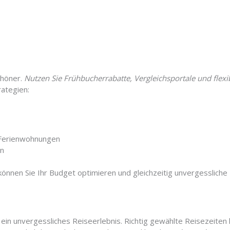
chöner.
Nutzen Sie Frühbucherrabatte, Vergleichsportale und flexi
rategien:
e Ferienwohnungen
en
können Sie Ihr Budget optimieren und gleichzeitig unvergesslich
r ein unvergessliches Reiseerlebnis. Richtig gewählte Reisezeite