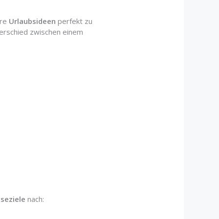
hre
Urlaubsideen
perfekt zu
terschied zwischen einem
iseziele
nach: