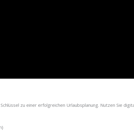
r Schlüssel zu einer erfolgreichen Urlaubsplanung. Nutzen Sie dig
n)