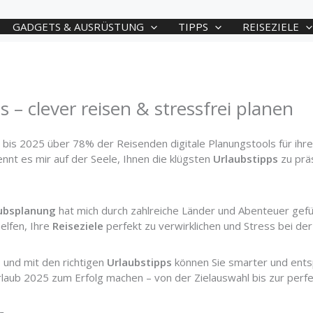
GADGETS & AUSRÜSTUNG
TIPPS
REISEZIELE
 – clever reisen & stressfrei planen
s bis 2025 über 78% der Reisenden digitale Planungstools für ihr
nnt es mir auf der Seele, Ihnen die klügsten
Urlaubstipps
zu prä
ubsplanung
hat mich durch zahlreiche Länder und Abenteuer gefü
elfen, Ihre
Reiseziele
perfekt zu verwirklichen und Stress bei de
, und mit den richtigen
Urlaubstipps
können Sie smarter und entsp
rlaub 2025 zum Erfolg machen – von der Zielauswahl bis zur perf