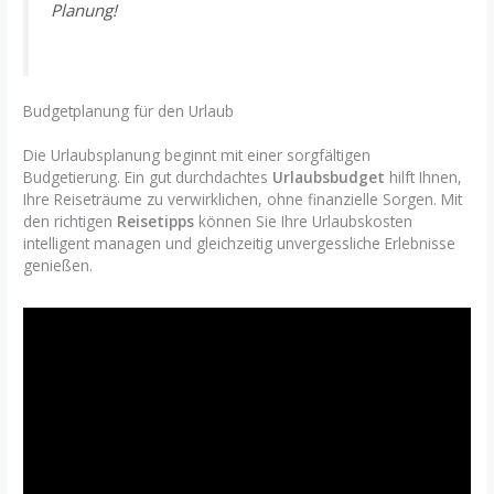
Planung!
Budgetplanung für den Urlaub
Die Urlaubsplanung beginnt mit einer sorgfältigen
Budgetierung. Ein gut durchdachtes
Urlaubsbudget
hilft Ihnen,
Ihre Reiseträume zu verwirklichen, ohne finanzielle Sorgen. Mit
den richtigen
Reisetipps
können Sie Ihre Urlaubskosten
intelligent managen und gleichzeitig unvergessliche Erlebnisse
genießen.