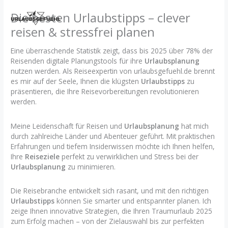
Zum
Die besten Urlaubstipps – clever
Inhalt
springen
reisen & stressfrei planen
Eine überraschende Statistik zeigt, dass bis 2025 über 78% der
Reisenden digitale Planungstools für ihre
Urlaubsplanung
nutzen werden. Als Reiseexpertin von urlaubsgefuehl.de brennt
es mir auf der Seele, Ihnen die klügsten
Urlaubstipps
zu
präsentieren, die Ihre Reisevorbereitungen revolutionieren
werden.
Meine Leidenschaft für Reisen und
Urlaubsplanung
hat mich
durch zahlreiche Länder und Abenteuer geführt. Mit praktischen
Erfahrungen und tiefem Insiderwissen möchte ich Ihnen helfen,
Ihre
Reiseziele
perfekt zu verwirklichen und Stress bei der
Urlaubsplanung
zu minimieren.
Die Reisebranche entwickelt sich rasant, und mit den richtigen
Urlaubstipps
können Sie smarter und entspannter planen. Ich
zeige Ihnen innovative Strategien, die Ihren Traumurlaub 2025
zum Erfolg machen – von der Zielauswahl bis zur perfekten