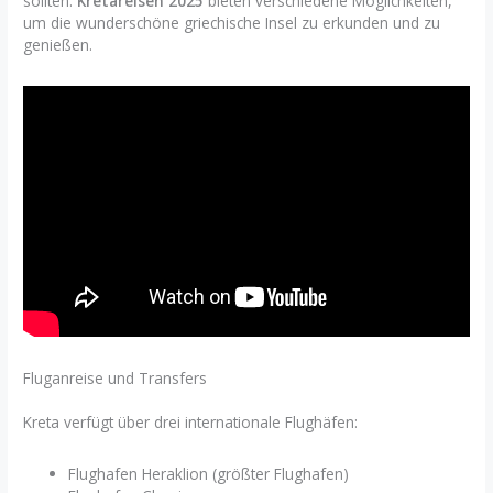
sollten.
Kretareisen 2025
bieten verschiedene Möglichkeiten,
um die wunderschöne griechische Insel zu erkunden und zu
genießen.
Fluganreise und Transfers
Kreta verfügt über drei internationale Flughäfen:
Flughafen Heraklion (größter Flughafen)