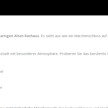
gartigen Alten Rathaus
. Es sieht aus wie ein Märchenschloss auf 
sstadt mit besonderer Atmosphäre. Probieren Sie das berühmte R
el
en
r