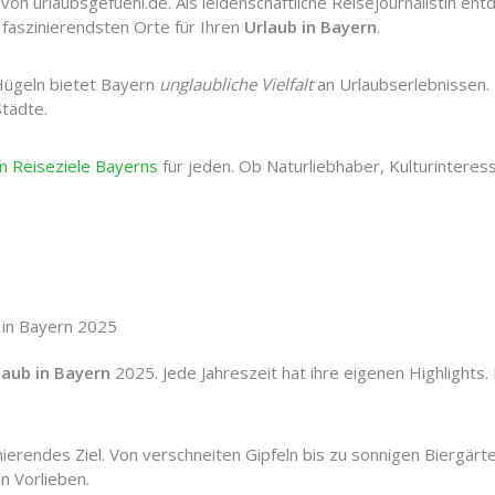
on urlaubsgefuehl.de. Als leidenschaftliche Reisejournalistin ent
e faszinierendsten Orte für Ihren
Urlaub in Bayern
.
Hügeln bietet Bayern
unglaubliche Vielfalt
an Urlaubserlebnissen. H
tädte.
n Reiseziele Bayerns
für jeden. Ob Naturliebhaber, Kulturinteres
 in Bayern 2025
laub in Bayern
2025. Jede Jahreszeit hat ihre eigenen Highlights.
nierendes Ziel. Von verschneiten Gipfeln bis zu sonnigen Biergärt
en Vorlieben.