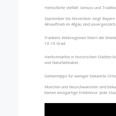
Herbstliche Vielfalt: Genuss und Traditi
September bis November zeigt Bayern 
Almauftrieb im Allgäu sind unvergesslich
Frankens Weinregionen feiern die Weinl
10-18 Grad.
Herbstmärkte in historischen Städten b
und Naturliebhaber.
Geheimtipps für weniger bekannte Orte
München und Neuschwanstein sind bekann
bieten einzigartige Erlebnisse. Jede St