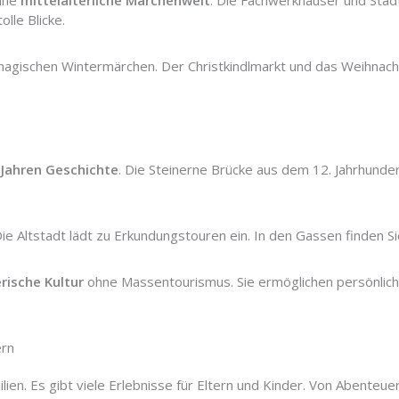
eine
mittelalterliche Märchenwelt
. Die Fachwerkhäuser und Stadt
lle Blicke.
magischen Wintermärchen. Der Christkindlmarkt und das Weihnach
 Jahren Geschichte
. Die Steinerne Brücke aus dem 12. Jahrhunder
Die Altstadt lädt zu Erkundungstouren ein. In den Gassen finden 
rische Kultur
ohne Massentourismus. Sie ermöglichen persönlich
ern
en. Es gibt viele Erlebnisse für Eltern und Kinder. Von Abenteuer