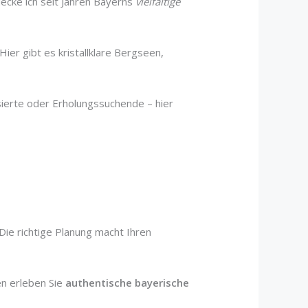
decke ich seit Jahren Bayerns
vielfältige
ier gibt es kristallklare Bergseen,
sierte oder Erholungssuchende – hier
 Die richtige Planung macht Ihren
en erleben Sie
authentische bayerische