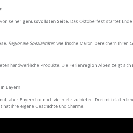
on
von seiner
genussvollsten Seite
. Das Oktoberfest startet End
.
ese.
Regionale Spezialitäten
wie frische Maroni bereichern Ihren 
ieten handwerkliche Produkte. Die
Ferienregion Alpen
zeigt sich 
 in Bayern
t, aber Bayern hat noch viel mehr zu bieten. Drei mittelalterlic
adt hat ihre eigene Geschichte und Charme.