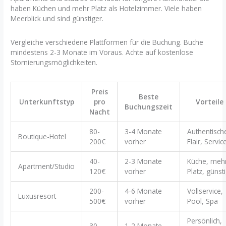
haben Küchen und mehr Platz als Hotelzimmer. Viele haben
Meerblick und sind günstiger.
Vergleiche verschiedene Plattformen für die Buchung. Buche
mindestens 2-3 Monate im Voraus. Achte auf kostenlose
Stornierungsmöglichkeiten.
Preis
Beste
Unterkunftstyp
pro
Vorteile
Buchungszeit
Nacht
80-
3-4 Monate
Authentisch
Boutique-Hotel
200€
vorher
Flair, Servic
40-
2-3 Monate
Küche, meh
Apartment/Studio
120€
vorher
Platz, günst
200-
4-6 Monate
Vollservice,
Luxusresort
500€
vorher
Pool, Spa
Persönlich,
30-
1-2 Monate