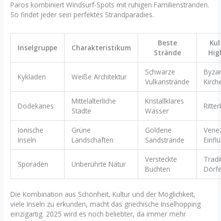
Paros kombiniert Windsurf-Spots mit ruhigen Familienstränden.
So findet jeder sein perfektes Strandparadies.
Beste
Kul
Inselgruppe
Charakteristikum
Strände
Hig
Schwarze
Byzan
Kykladen
Weiße Architektur
Vulkanstrände
Kirch
Mittelalterliche
Kristallklares
Dodekanes
Ritte
Städte
Wasser
Ionische
Grüne
Goldene
Venez
Inseln
Landschaften
Sandstrände
Einfl
Versteckte
Tradi
Sporaden
Unberührte Natur
Buchten
Dörfe
Die Kombination aus Schönheit, Kultur und der Möglichkeit,
viele Inseln zu erkunden, macht das griechische Inselhopping
einzigartig. 2025 wird es noch beliebter, da immer mehr