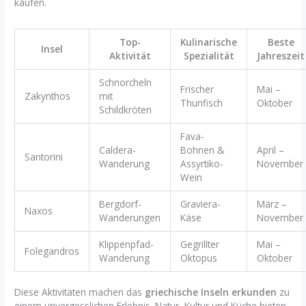
kaufen.
Top-
Kulinarische
Beste
Insel
Aktivität
Spezialität
Jahreszeit
Schnorcheln
Frischer
Mai –
Zakynthos
mit
Thunfisch
Oktober
Schildkröten
Fava-
Caldera-
Bohnen &
April –
Santorini
Wanderung
Assyrtiko-
November
Wein
Bergdorf-
Graviera-
März –
Naxos
Wanderungen
Käse
November
Klippenpfad-
Gegrillter
Mai –
Folegandros
Wanderung
Oktopus
Oktober
Diese Aktivitäten machen das
griechische Inseln erkunden
zu
einem unvergesslichen Erlebnis. Natur, Kultur und Küche bieten