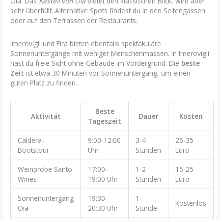
Oia. Das
Kastell von Oia
bietet den klassischen Blick, wird aber
sehr überfüllt. Alternative Spots findest du in den Seitengassen
oder auf den Terrassen der Restaurants.
Imerovigli und Fira bieten ebenfalls spektakuläre
Sonnenuntergänge mit weniger Menschenmassen. In Imerovigli
hast du freie Sicht ohne Gebäude im Vordergrund. Die
beste
Zeit
ist etwa 30 Minuten vor Sonnenuntergang, um einen
guten Platz zu finden.
Beste
Aktivität
Dauer
Kosten
Tageszeit
Caldera-
9:00-12:00
3-4
25-35
Bootstour
Uhr
Stunden
Euro
Weinprobe Santo
17:00-
1-2
15-25
Wines
19:00 Uhr
Stunden
Euro
Sonnenuntergang
19:30-
1
Kostenlos
Oia
20:30 Uhr
Stunde