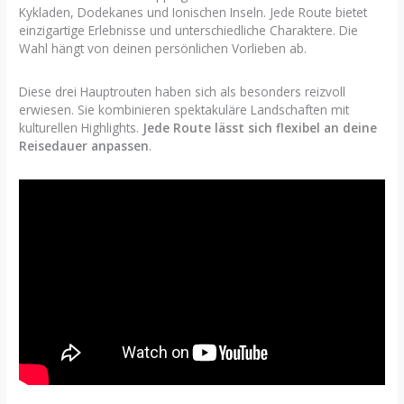
Kykladen, Dodekanes und Ionischen Inseln. Jede Route bietet
einzigartige Erlebnisse und unterschiedliche Charaktere. Die
Wahl hängt von deinen persönlichen Vorlieben ab.
Diese drei Hauptrouten haben sich als besonders reizvoll
erwiesen. Sie kombinieren spektakuläre Landschaften mit
kulturellen Highlights.
Jede Route lässt sich flexibel an deine
Reisedauer anpassen
.