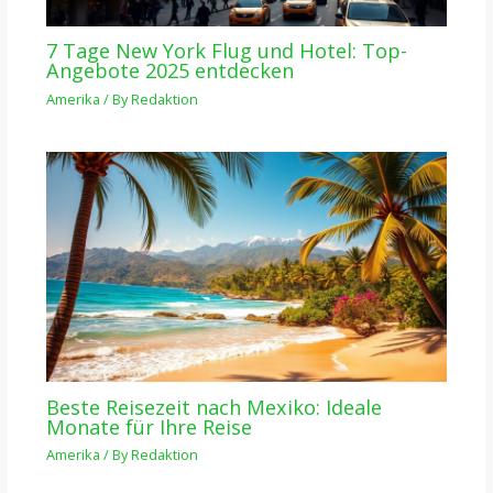
7 Tage New York Flug und Hotel: Top-
Angebote 2025 entdecken
Amerika
/ By
Redaktion
Beste Reisezeit nach Mexiko: Ideale
Monate für Ihre Reise
Amerika
/ By
Redaktion