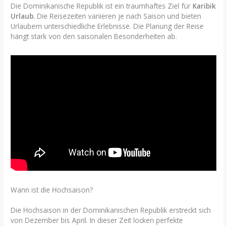
Die Dominikanische Republik ist ein traumhaftes Ziel für
Karibik
Urlaub
. Die Reisezeiten variieren je nach Saison und bieten
Urlaubern unterschiedliche Erlebnisse. Die Planung der Reise
hängt stark von den saisonalen Besonderheiten ab.
Wann ist die Hochsaison?
Die Hochsaison in der Dominikanischen Republik erstreckt sich
von Dezember bis April. In dieser Zeit locken perfekte