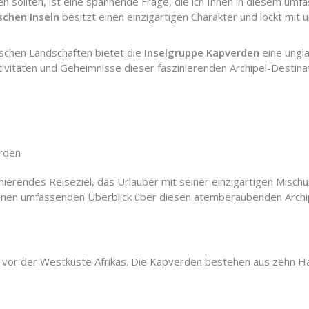
n sollten, ist eine spannende Frage, die ich Ihnen in diesem um
schen Inseln
besitzt einen einzigartigen Charakter und lockt mit u
ischen Landschaften bietet die
Inselgruppe Kapverden
eine unglau
tivitäten und Geheimnisse dieser faszinierenden Archipel-Destinat
erden
inierendes Reiseziel, das Urlauber mit seiner einzigartigen Misch
einen umfassenden Überblick über diesen atemberaubenden Archip
r vor der Westküste Afrikas. Die Kapverden bestehen aus zehn Ha