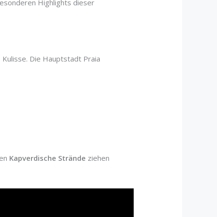
besonderen Highlights dieser
 Kulisse. Die Hauptstadt Praia
nen
Kapverdische Strände
ziehen