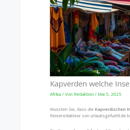
Kapverden welche Insel
Afrika
/ Von
Redaktion
/
Mai 5, 2025
Wussten Sie, dass die
Kapverdischen I
Reiseredakteur von urlaubsgefuehl.de br