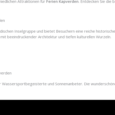
hiedlichen Attraktionen für
Ferien Kapverden
. Entdecken Sie die 
den
rdischen Inselgruppe und bietet Besuchern eine reiche historische
mit beeindruckender Architektur und tiefen kulturellen Wurzeln.
pverden
für Wassersportbegeisterte und Sonnenanbeter. Die wunderschö