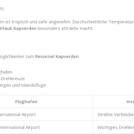
n)
en ist tropisch und sehr angenehm. Durchschnittliche Temperatu
Urlaub Kapverden
besonders attraktiv macht.
öglichkeiten zum
Reiseziel Kapverden
:
ghäfen
e Drehkreuze
dungen und Inlandsflüge
Flughafen
Int
ternational Airport
Direkte Verbindu
nternational Airport
Wichtiges Drehkr