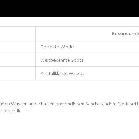
Besonderhe
Perfekte Winde
Weltbekannte Spots
Kristallklares Wasser
den Wüstenlandschaften und endlosen Sandstränden. Die Insel bi
nromantik.