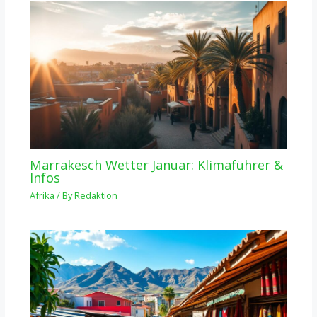
Marrakesch Wetter Januar: Klimaführer &
Infos
Afrika
/ By
Redaktion