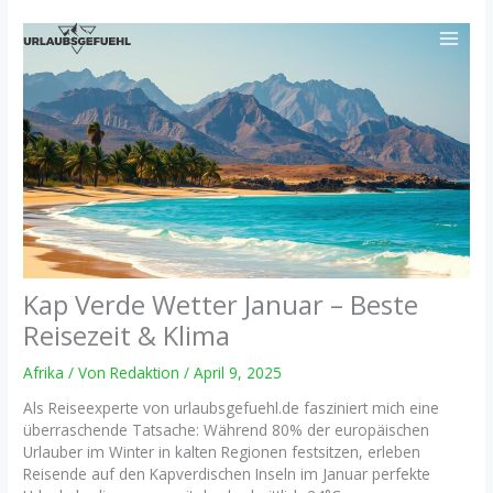
Zum
Inhalt
springen
Kap Verde Wetter Januar – Beste
Reisezeit & Klima
Afrika
/ Von
Redaktion
/
April 9, 2025
Als Reiseexperte von urlaubsgefuehl.de fasziniert mich eine
überraschende Tatsache: Während 80% der europäischen
Urlauber im Winter in kalten Regionen festsitzen, erleben
Reisende auf den Kapverdischen Inseln im Januar perfekte