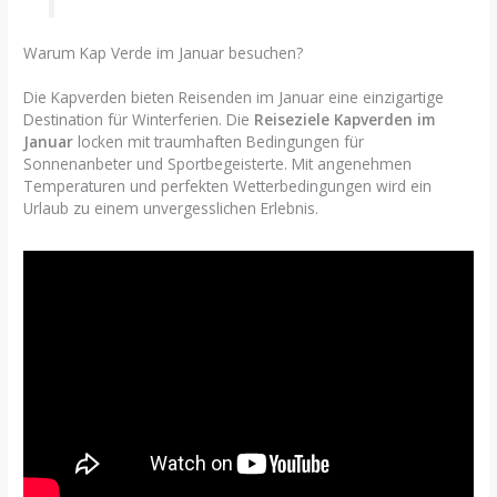
Warum Kap Verde im Januar besuchen?
Die Kapverden bieten Reisenden im Januar eine einzigartige
Destination für Winterferien. Die
Reiseziele Kapverden im
Januar
locken mit traumhaften Bedingungen für
Sonnenanbeter und Sportbegeisterte. Mit angenehmen
Temperaturen und perfekten Wetterbedingungen wird ein
Urlaub zu einem unvergesslichen Erlebnis.