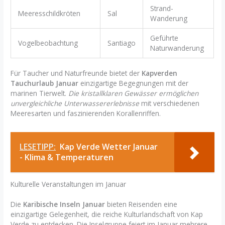
Strand-
Meeresschildkröten
Sal
Wanderung
Geführte
Vogelbeobachtung
Santiago
Naturwanderung
Für Taucher und Naturfreunde bietet der
Kapverden
Tauchurlaub Januar
einzigartige Begegnungen mit der
marinen Tierwelt.
Die kristallklaren Gewässer ermöglichen
unvergleichliche Unterwassererlebnisse
mit verschiedenen
Meeresarten und faszinierenden Korallenriffen.
LESETIPP:
Kap Verde Wetter Januar
- Klima & Temperaturen
Kulturelle Veranstaltungen im Januar
Die
Karibische Inseln Januar
bieten Reisenden eine
einzigartige Gelegenheit, die reiche Kulturlandschaft von Kap
Verde zu entdecken. Die Inselgruppe feiert im Januar mehrere