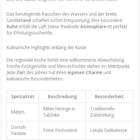
Das beruhigende Rauschen des Wassers und der breite
Sand
strand
schaffen sofort Entspannung. Eine besondere
Ruhe
erfüllt die Luft. Diese friedvolle
Atmosphäre
ist perfekt
für Erholungssuchende.
Kulinarische Highlights entlang der Küste
Die regionale Küche bietet eine willkommene Abwechslung.
Frische Fischgerichte und Meeresfrüchte stehen im Mittelpunkt.
Jede
Zeit
des Jahres hat ihren
eigenen Charme
und
kulinarische Besonderheiten.
Spezialität
Beschreibung
Besonderheit
Milde Heringe in
Traditionelle
Matjes
Salzlake
Zubereitung
Dorsch-
Feine Fischcreme
Lokale Delikatesse
Pastete