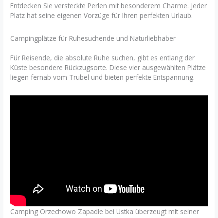
Entdecken Sie versteckte Perlen mit besonderem Charme. Jeder
Platz hat seine eigenen Vorzüge für Ihren perfekten Urlaub.
Campingplätze für Ruhesuchende und Naturliebhaber
Für Reisende, die absolute Ruhe suchen, gibt es entlang der
Küste besondere Rückzugsorte. Diese vier ausgewählten Plätze
liegen fernab vom Trubel und bieten perfekte Entspannung.
Camping Orzechowo Zapadłe bei Ustka überzeugt mit seiner