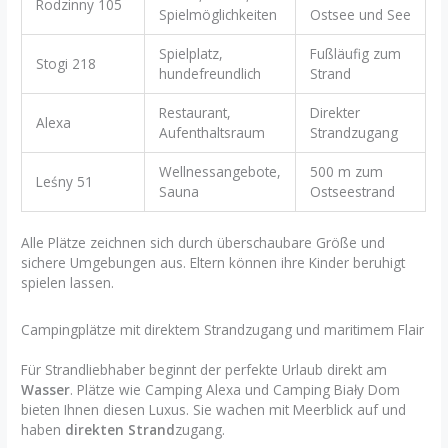
Rodzinny 105
Spielmöglichkeiten
Ostsee und See
Spielplatz,
Fußläufig zum
Stogi 218
hundefreundlich
Strand
Restaurant,
Direkter
Alexa
Aufenthaltsraum
Strandzugang
Wellnessangebote,
500 m zum
Leśny 51
Sauna
Ostseestrand
Alle Plätze zeichnen sich durch überschaubare Größe und
sichere Umgebungen aus. Eltern können ihre Kinder beruhigt
spielen lassen.
Campingplätze mit direktem Strandzugang und maritimem Flair
Für Strandliebhaber beginnt der perfekte Urlaub direkt am
Wasser
. Plätze wie Camping Alexa und Camping Biały Dom
bieten Ihnen diesen Luxus. Sie wachen mit Meerblick auf und
haben
direkten Strand
zugang.