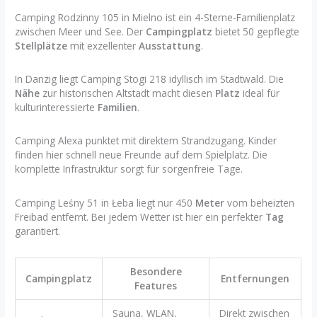
Camping Rodzinny 105 in Mielno ist ein 4-Sterne-Familienplatz
zwischen Meer und See. Der
Campingplatz
bietet 50 gepflegte
Stellplätze
mit exzellenter
Ausstattung
.
In Danzig liegt Camping Stogi 218 idyllisch im Stadtwald. Die
Nähe
zur historischen Altstadt macht diesen
Platz
ideal für
kulturinteressierte
Familien
.
Camping Alexa punktet mit direktem Strandzugang. Kinder
finden hier schnell neue Freunde auf dem Spielplatz. Die
komplette Infrastruktur sorgt für sorgenfreie Tage.
Camping Leśny 51 in Łeba liegt nur 450
Meter
vom beheizten
Freibad entfernt. Bei jedem Wetter ist hier ein perfekter
Tag
garantiert.
Besondere
Campingplatz
Entfernungen
Features
Sauna, WLAN,
Direkt zwischen