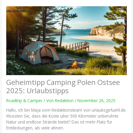
Zum
Inhalt
springen
Geheimtipp Camping Polen Ostsee
2025: Urlaubstipps
Roadtrip & Camper
/ Von
Redaktion
/
November 26, 2025
Hallo, ich bin Maja vom Redaktionsteam von urlaubsgefuehl.de.
Wussten Sie, dass die Küste über 500 Kilometer unberührte
Natur und endlose Strände bietet? Das ist mehr Platz für
Entdeckungen, als viele ahnen.