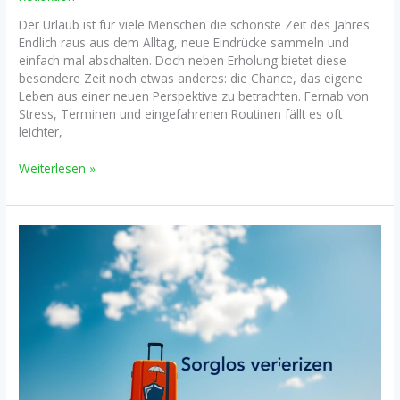
Der Urlaub ist für viele Menschen die schönste Zeit des Jahres.
Endlich raus aus dem Alltag, neue Eindrücke sammeln und
einfach mal abschalten. Doch neben Erholung bietet diese
besondere Zeit noch etwas anderes: die Chance, das eigene
Leben aus einer neuen Perspektive zu betrachten. Fernab von
Stress, Terminen und eingefahrenen Routinen fällt es oft
leichter,
Urlaub
Weiterlesen »
als
Neuanfang:
Warum
viele
Menschen
gerade
auf
Reisen
ihre
Gewohnheiten
überdenken