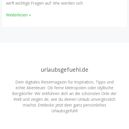
wirft wichtige Fragen auf: Wie werden sich
E-
Weiterlesen »
Zigaretten
Verbot
2025:
Was
Sie
wissen
müssen
urlaubsgefuehl.de
Dein digitales Reisemagazin für Inspiration, Tipps und
echte Abenteuer. Ob ferne Metropolen oder idyllische
Bergdörfer: Wir entführen dich an die schönsten Orte der
Welt und zeigen dir, wie du deinen Urlaub unvergesslich
machst. Entdecke jetzt dein ganz persönliches
Urlaubsgefühl!