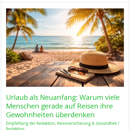
im
Urlaub
–
Wie
du
wirklich
abschaltest
und
neue
Kraft
tankst
Urlaub als Neuanfang: Warum viele
Menschen gerade auf Reisen ihre
Gewohnheiten überdenken
Empfehlung der Redaktion
,
Reiseversicherung & Gesundheit
/
Redaktion