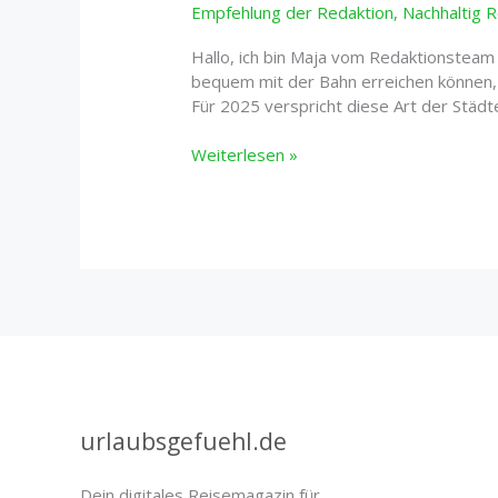
Empfehlung der Redaktion
,
Nachhaltig 
Hallo, ich bin Maja vom Redaktionsteam
bequem mit der Bahn erreichen können, 
Für 2025 verspricht diese Art der Städ
Paris
Weiterlesen »
Urlaub
mit
Zug
2025:
Alles,
was
Sie
wissen
müssen
urlaubsgefuehl.de
Dein digitales Reisemagazin für