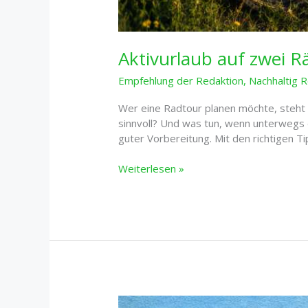
Aktivurlaub auf zwei R
Empfehlung der Redaktion
,
Nachhaltig 
Wer eine Radtour planen möchte, steht s
sinnvoll? Und was tun, wenn unterwegs d
guter Vorbereitung. Mit den richtigen T
Aktivurlaub
Weiterlesen »
auf
zwei
Rädern:
So
planst
du
deine
perfekte
Radtour