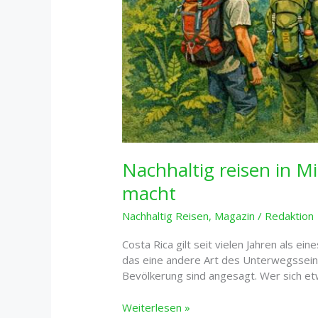
Nachhaltig reisen in M
macht
Nachhaltig Reisen
,
Magazin
/
Redaktion
Costa Rica gilt seit vielen Jahren als 
das eine andere Art des Unterwegssein
Bevölkerung sind angesagt. Wer sich etwa
Nachhaltig
Weiterlesen »