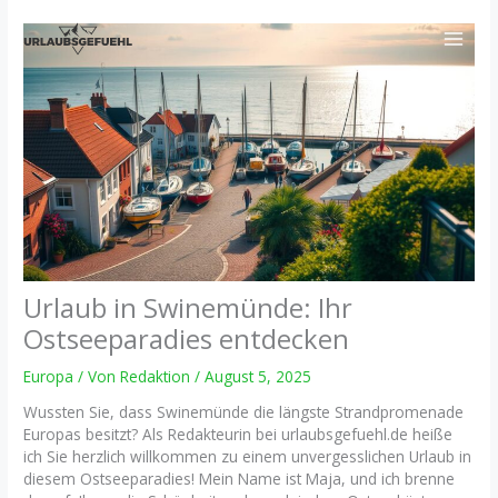
Zum
Inhalt
springen
Urlaub in Swinemünde: Ihr
Ostseeparadies entdecken
Europa
/ Von
Redaktion
/
August 5, 2025
Wussten Sie, dass Swinemünde die längste Strandpromenade
Europas besitzt? Als Redakteurin bei urlaubsgefuehl.de heiße
ich Sie herzlich willkommen zu einem unvergesslichen Urlaub in
diesem Ostseeparadies! Mein Name ist Maja, und ich brenne