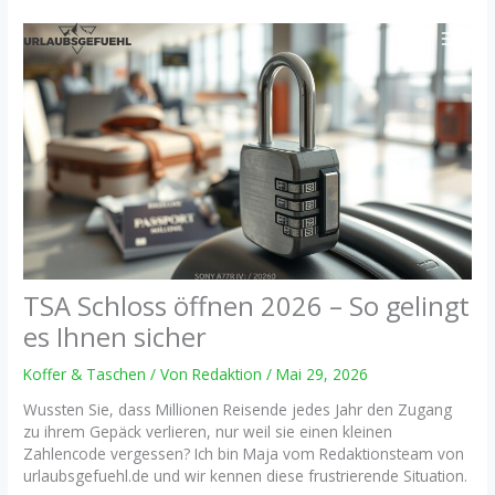
Zum
Inhalt
springen
TSA Schloss öffnen 2026 – So gelingt
es Ihnen sicher
Koffer & Taschen
/ Von
Redaktion
/
Mai 29, 2026
Wussten Sie, dass Millionen Reisende jedes Jahr den Zugang
zu ihrem Gepäck verlieren, nur weil sie einen kleinen
Zahlencode vergessen? Ich bin Maja vom Redaktionsteam von
urlaubsgefuehl.de und wir kennen diese frustrierende Situation.