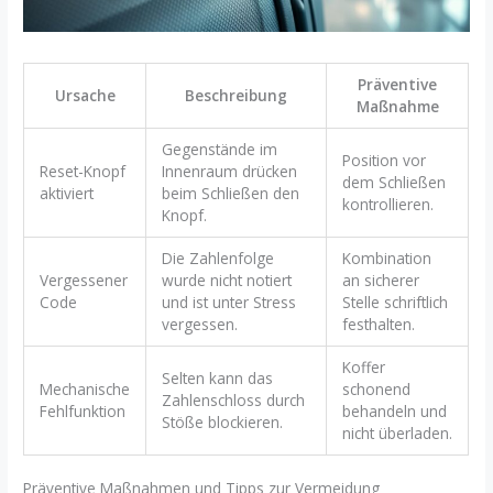
Präventive
Ursache
Beschreibung
Maßnahme
Gegenstände im
Position vor
Reset-Knopf
Innenraum drücken
dem Schließen
aktiviert
beim Schließen den
kontrollieren.
Knopf.
Die Zahlenfolge
Kombination
Vergessener
wurde nicht notiert
an sicherer
Code
und ist unter Stress
Stelle schriftlich
vergessen.
festhalten.
Koffer
Selten kann das
Mechanische
schonend
Zahlenschloss durch
Fehlfunktion
behandeln und
Stöße blockieren.
nicht überladen.
Präventive Maßnahmen und Tipps zur Vermeidung