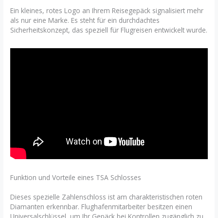
Ein kleines, rotes Logo an Ihrem Reisegepäck signalisiert mehr
als nur eine Marke. Es steht für ein durchdachtes
Sicherheitskonzept, das speziell für Flugreisen entwickelt wurde.
Funktion und Vorteile eines TSA Schlosses
Dieses spezielle Zahlenschloss ist am charakteristischen roten
Diamanten erkennbar. Flughafenmitarbeiter besitzen einen
Universalschlüssel, um Ihr Gepäck bei Kontrollen zugänglich zu