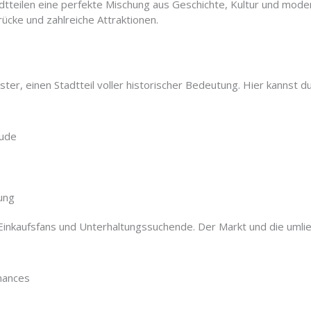
adtteilen eine perfekte Mischung aus Geschichte, Kultur und mod
rücke und zahlreiche Attraktionen.
s
er, einen Stadtteil voller historischer Bedeutung. Hier kannst
äude
ung
 Einkaufsfans und Unterhaltungssuchende. Der Markt und die umli
mances