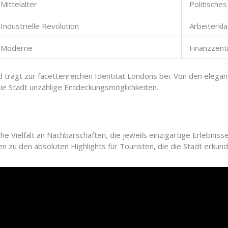
Mittelalter
Politische
Industrielle Revolution
Arbeiterkla
Moderne
Finanzzen
 trägt zur facettenreichen Identität Londons bei. Von den elega
die Stadt unzählige Entdeckungsmöglichkeiten.
he Vielfalt an Nachbarschaften, die jeweils einzigartige Erlebnis
zu den absoluten Highlights für Touristen, die die Stadt erkun