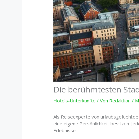
Die berühmtesten Stad
Hotels-Unterkünfte
/ Von
Redaktion
/
M
Als Reiseexperte von urlaubsgefuehl.de 
eine eigene Persönlichkeit besitzen. Je
Erlebnisse.