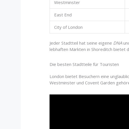
Westminster
East End
City of London
Jeder Stadtteil hat seine eigene
DNA
und
lebhaften Märkten in Shoreditch bietet 
Die besten Stadtteile für Touristen
London bietet Besuchern eine unglaublic
Westminster und Covent Garden gehören 