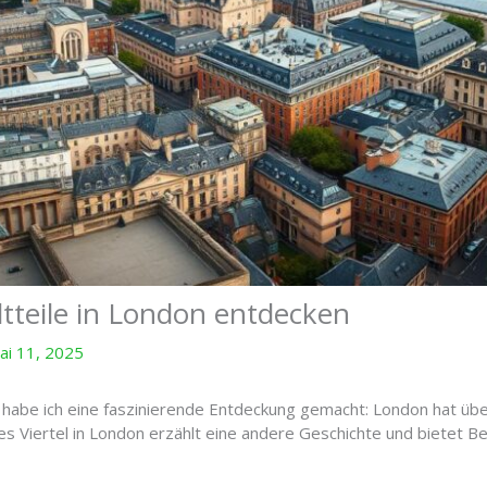
tteile in London entdecken
ai 11, 2025
habe ich eine faszinierende Entdeckung gemacht: London hat über 
des Viertel in London erzählt eine andere Geschichte und bietet B