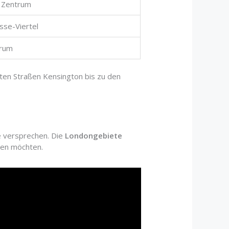
s Zentrum
sse-Viertel
trum
nten Straßen Kensington bis zu den
se versprechen. Die
Londongebiete
den möchten.