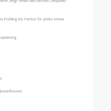
ührer zeigt Ihnen den besten Zeitpunkt.
on Frühling bis Herbst für jeden etwas
iseplanung.
s.
 beeinflussen: