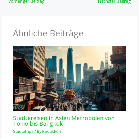
←
Vorheriger Beitrag
Nächster Beitrag
→
Ähnliche Beiträge
Städtereisen in Asien Metropolen von
Tokio bis Bangkok
Städtetrips
/ By
Redaktion