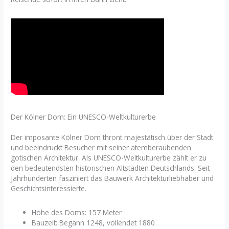
Der Kölner Dom: Ein UNESCO-Weltkulturerbe
Der imposante Kölner Dom thront majestätisch über der Stadt
und beeindruckt Besucher mit seiner atemberaubenden
gotischen Architektur. Als UNESCO-Weltkulturerbe zählt er zu
den bedeutendsten historischen Altstädten Deutschlands. Seit
Jahrhunderten fasziniert das Bauwerk Architekturliebhaber und
Geschichtsinteressierte.
Höhe des Doms: 157 Meter
Bauzeit: Begann 1248, vollendet 1880