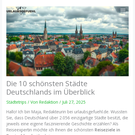
Zum
Inhalt
springen
Die 10 schönsten Städte
Deutschlands im Überblick
Städtetrips
/ Von
Redaktion
/
Juli 27, 2025
Hallo! Ich bin Maja, Redakteurin bei urlaubsgefuehl.de. Wussten
Sie, dass Deutschland über 2.056 einzigartige Städte besitzt, die
jeweils eine eigene faszinierende Geschichte erzählen? Als
Reiseexpertin möchte ich Ihnen die schönsten
Reiseziele in