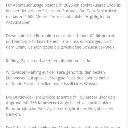
Für Abenteuerlustige bietet sich 2025 ein spektakuläres Erlebnis
in einer der tiefsten Schluchten Europas. Die Tara-Schlucht ist
mit bis zu 1.600 Metern Tiefe ein absolutes
Highlight
für
Aktivurlauber.
Diese natürliche Formation erstreckt sich über 82
Kilometer
und wird vom türkisfarbenen Tara-Fluss durchzogen. Nach
dem Grand Canyon ist sie die zweittiefste Schlucht der
Welt
.
Rafting, Zipline und atemberaubende Ausblicke
Wildwasser-Rafting auf der Tara gehört zu den besten
Erlebnissen Europas. Der längste Fluss des Landes bietet
reißende Stromschnellen und kristallklares Wasser.
Die Đurđevića-Tara-Brücke spannt sich 150
Meter
über den
Abgrund. Mit 365
Kilometer
Länge bietet sie spektakuläre
Panorama
blick
e. Eine Zipline ermöglicht den Flug über den
Canyon.
Die Schlucht liegt im
Norden
Montenegros nahe dem Durmitor