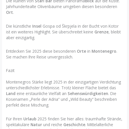
Die Ruinen von
Stari Bar
bieten Panorama
blick
auf die Küste.
Jahrhundertealte Olivenbäume umgeben diesen besonderen
Ort
.
Die künstliche
Insel
Gospa od Škrpjela in der Bucht von Kotor
ist ein weiteres Highlight. Sie überschreitet keine
Grenze
, bleibt
aber einzigartig.
Entdecken Sie 2025 diese besonderen
Orte
in
Montenegro
.
Sie machen Ihre Reise unvergesslich.
Fazit
Montenegros Stärke liegt 2025 in der einzigartigen Verdichtung
unterschiedlichster Erlebnisse. Trotz kleiner Fläche bietet das
Land
eine erstaunliche Vielfalt an
Sehenswürdigkeiten
. Die
Kosenamen „Perle der Adria“ und „Wild Beauty“ beschreiben
perfekt diese Mischung.
Für Ihren
Urlaub
2025 finden Sie hier alles: traumhafte Strände,
spektakuläre
Natur
und reiche
Geschichte
. Mittelalterliche