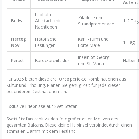
Aufent
Lebhafte
Zitadelle und
Budva
Altstadt
mit
1-2 Tag
Strandpromenade
Nachtleben
Herceg
Historische
Kanli-Turm und
1 Tag
Novi
Festungen
Forte Mare
Inseln St. Georg
Perast
Barockarchitektur
Halber 
und St. Maria
Für 2025 bieten diese drei
Orte
perfekte Kombinationen aus
Kultur und Erholung. Planen Sie genug Zeit für jede dieser
besonderen Destinationen ein.
Exklusive Erlebnisse auf Sveti Stefan
Sveti Stefan
zählt zu den fotografiertesten Motiven des
gesamten Balkans. Diese kleine Halbinsel verbindet durch einen
schmalen Damm mit dem Festland.