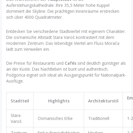
Auferstehungskathedrale. Ihre 35,5 Meter hohe Kuppel
dominiert die Skyline. Die prächtigen Innenräume erstrecken
sich über 4000 Quadratmeter.
Entdecken Sie verschiedene Stadtviertel mit eigenem Charakter.
Die osmanische Altstadt Stara Varoš kontrastiert mit dem
modernen Zentrum. Das lebendige Viertel am Fluss Morača
lädt zum Verweilen ein.
Die Preise für Restaurants und
Cafés
sind deutlich günstiger als
an der Küste. Das Nachtleben ist bunt und authentisch.
Podgorica eignet sich ideal als Ausgangspunkt für Nationalpark-
Ausflüge.
Em
Stadtteil
Highlights
Architekturstil
Stara
Osmanisches Erbe
Traditionell
1-
Varoš
Zentrum
Einkaufsmöglichkeiten
Modern
2-