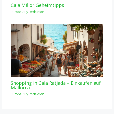
Cala Millor Geheimtipps
Europa
/ By
Redaktion
Shopping in Cala Ratjada – Einkaufen auf
Mallorca
Europa
/ By
Redaktion