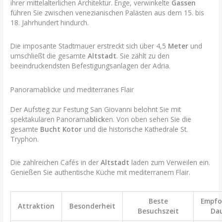
ihrer mittelalterlichen Architektur. Enge, verwinkelte
Gassen
führen Sie zwischen venezianischen Palästen aus dem 15. bis
18. Jahrhundert hindurch.
Die imposante Stadtmauer erstreckt sich über 4,5
Meter
und
umschließt die gesamte
Altstadt
. Sie zählt zu den
beeindruckendsten Befestigungsanlagen der Adria.
Panoramablicke und mediterranes Flair
Der Aufstieg zur Festung San Giovanni belohnt Sie mit
spektakulären Panorama
blick
en. Von oben sehen Sie die
gesamte
Bucht Kotor
und die historische Kathedrale St.
Tryphon.
Die zahlreichen Cafés in der
Altstadt
laden zum Verweilen ein.
Genießen Sie authentische Küche mit mediterranem Flair.
Beste
Empfo
Attraktion
Besonderheit
Besuchszeit
Da