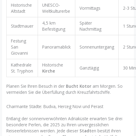
Historische
UNESCO-
Vormittags
2-3 St
Altstadt
Weltkulturerbe
4,5 km
Später
Stadtmauer
1 Stun
Befestigung
Nachmittag
Festung
San
Panoramablick
Sonnenuntergang
2 Stun
Giovanni
Kathedrale
Historische
Ganztägig
30 Min
St. Tryphon
Kirche
Planen Sie Ihren Besuch in der
Bucht Kotor
am Morgen. So
vermeiden Sie die Überfüllung durch Kreuzfahrtschiffe.
Charmante Städte: Budva, Herceg Novi und Perast
Entlang der sonnenverwöhnten Adriaküste erwarten Sie drei
besondere Perlen, die 2025 zu Ihren unvergesslichen
Reiseerlebnissen werden. Jede dieser
Stadt
en besitzt ihren