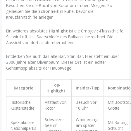
Besuchen Sie die Bucht von Kotor am frühen Morgen. So
genießen Sie die
Schönheit
in Ruhe, bevor die
Kreuzfahrtschiffe anlegen.
Ein weiteres absolutes
Highlight
ist die Crnojević-Flussschleife.
Sie wird oft als „Saarschleife des Balkans“ bezeichnet. Die
Aussicht von dort ist atemberaubend.
Entdecken Sie auch das alte Bar, Stari Bar. Hier steht ein über
2000 Jahre alter Olivenbaum. Dieser
Ort
ist ein echter
Geheimtipp abseits der Hauptwege.
Top-
Kategorie
Insider-Tipp
Kombinatio
Highlight
Historische
Altstadt von
Besuch vor
Mit Bootsto
Küstenstädte
Kotor
10 Uhr
Grotte
Schwarzer
Wanderung
Spektakuläre
Mit Rafting i
See im
am späten
Nationalparks
Schlucht