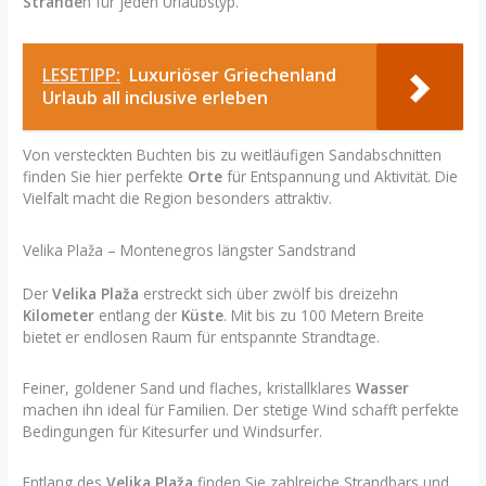
Strände
n für jeden Urlaubstyp.
LESETIPP:
Luxuriöser Griechenland
Urlaub all inclusive erleben
Von versteckten Buchten bis zu weitläufigen Sandabschnitten
finden Sie hier perfekte
Orte
für Entspannung und Aktivität. Die
Vielfalt macht die Region besonders attraktiv.
Velika Plaža – Montenegros längster Sandstrand
Der
Velika Plaža
erstreckt sich über zwölf bis dreizehn
Kilometer
entlang der
Küste
. Mit bis zu 100 Metern Breite
bietet er endlosen Raum für entspannte Strandtage.
Feiner, goldener Sand und flaches, kristallklares
Wasser
machen ihn ideal für Familien. Der stetige Wind schafft perfekte
Bedingungen für Kitesurfer und Windsurfer.
Entlang des
Velika Plaža
finden Sie zahlreiche Strandbars und