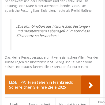
Sehenswert sind der Uhrenturm und der Kanli-Turm. Die
Festung Forte Mare bietet atemberaubende Blicke. Die
spanische Festung Kanli Kula dient heute als Freilichtbühne.
„Die Kombination aus historischen Festungen
und mediterranem Lebensgefühl macht diese
Küstenorte so besonders.“
Das kleine Perast verzaubert mit venezianischen Villen. Vor der
Küste
liegen die Klosterinseln St. Georg und St. Maria vom
Felsen. Bootstaxis fahren alle 15 Minuten für nur 5 Euro.
LESETIPP:
Freistehen in Frankreich:
So erreichen Sie Ihre Ziele 2025
Emp
Stadt
Besonderheit
Hauptattraktion