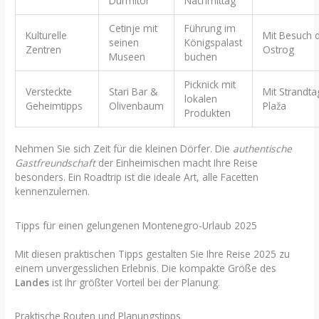
Durmitor
Nachmittag
Cetinje mit
Führung im
Kulturelle
Mit Besuch d
seinen
Königspalast
Zentren
Ostrog
Museen
buchen
Picknick mit
Versteckte
Stari Bar &
Mit Strandta
lokalen
Geheimtipps
Olivenbaum
Plaža
Produkten
Nehmen Sie sich Zeit für die kleinen Dörfer. Die
authentische
Gastfreundschaft
der Einheimischen macht Ihre Reise
besonders. Ein Roadtrip ist die ideale Art, alle Facetten
kennenzulernen.
Tipps für einen gelungenen Montenegro-Urlaub 2025
Mit diesen praktischen Tipps gestalten Sie Ihre Reise 2025 zu
einem unvergesslichen Erlebnis. Die kompakte Größe des
Landes
ist Ihr größter Vorteil bei der Planung.
Praktische Routen und Planungstipps