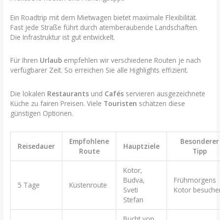
Ein Roadtrip mit dem Mietwagen bietet maximale Flexibilität.
Fast jede Straße führt durch atemberaubende Landschaften.
Die Infrastruktur ist gut entwickelt.
Für Ihren
Urlaub
empfehlen wir verschiedene Routen je nach
verfügbarer Zeit. So erreichen Sie alle Highlights effizient.
Die lokalen
Restaurants
und
Cafés
servieren ausgezeichnete
Küche zu fairen Preisen. Viele
Touristen
schätzen diese
günstigen Optionen.
Empfohlene
Besonderer
Reisedauer
Hauptziele
Route
Tipp
Kotor,
Budva,
Frühmorgens
5 Tage
Küstenroute
Sveti
Kotor besuche
Stefan
Bucht von