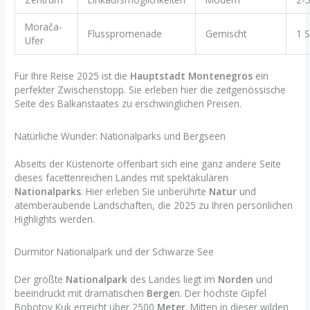
Morača-
Flusspromenade
Gemischt
1 
Ufer
Für Ihre Reise 2025 ist die
Hauptstadt Montenegros
ein
perfekter Zwischenstopp. Sie erleben hier die zeitgenössische
Seite des Balkanstaates zu erschwinglichen Preisen.
Natürliche Wunder: Nationalparks und Bergseen
Abseits der Küstenorte offenbart sich eine ganz andere Seite
dieses facettenreichen Landes mit spektakulären
Nationalparks
. Hier erleben Sie unberührte
Natur
und
atemberaubende Landschaften, die 2025 zu Ihren persönlichen
Highlights werden.
Durmitor Nationalpark und der Schwarze See
Der größte
Nationalpark
des Landes liegt im
Norden
und
beeindruckt mit dramatischen
Berge
n. Der höchste Gipfel
Bobotov Kuk erreicht über 2500
Meter
. Mitten in dieser wilden