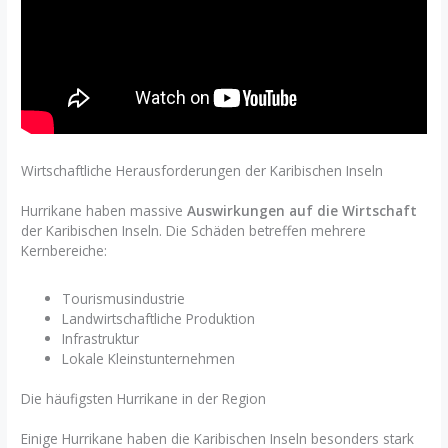
Wirtschaftliche Herausforderungen der Karibischen Inseln
Hurrikane haben massive
Auswirkungen auf die Wirtschaft
der Karibischen Inseln. Die Schäden betreffen mehrere
Kernbereiche:
Tourismusindustrie
Landwirtschaftliche Produktion
Infrastruktur
Lokale Kleinstunternehmen
Die häufigsten Hurrikane in der Region
Einige Hurrikane haben die Karibischen Inseln besonders stark