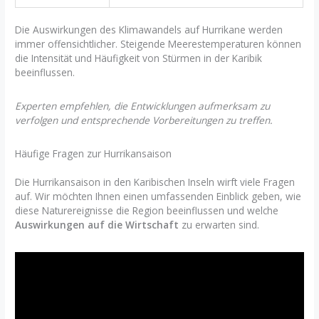
Die Auswirkungen des Klimawandels auf Hurrikane werden
immer offensichtlicher. Steigende Meerestemperaturen können
die Intensität und Häufigkeit von Stürmen in der Karibik
beeinflussen.
Experten empfehlen, die Entwicklungen aufmerksam zu
verfolgen und entsprechende Vorbereitungen zu treffen.
Häufige Fragen zur Hurrikansaison
Die Hurrikansaison in den Karibischen Inseln wirft viele Fragen
auf. Wir möchten Ihnen einen umfassenden Einblick geben, wie
diese Naturereignisse die Region beeinflussen und welche
Auswirkungen auf die Wirtschaft
zu erwarten sind.