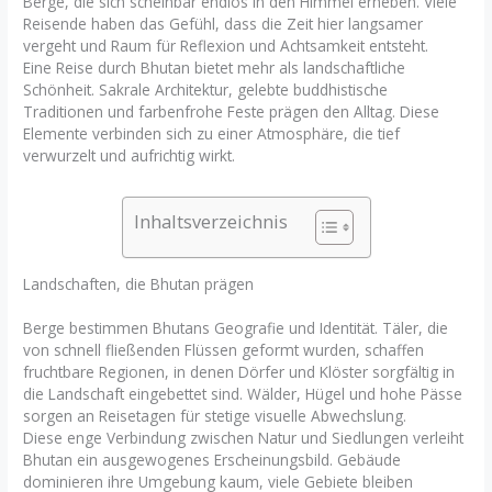
Berge, die sich scheinbar endlos in den Himmel erheben. Viele
Reisende haben das Gefühl, dass die Zeit hier langsamer
vergeht und Raum für Reflexion und Achtsamkeit entsteht.
Eine Reise durch Bhutan bietet mehr als landschaftliche
Schönheit. Sakrale Architektur, gelebte buddhistische
Traditionen und farbenfrohe Feste prägen den Alltag. Diese
Elemente verbinden sich zu einer Atmosphäre, die tief
verwurzelt und aufrichtig wirkt.
Inhaltsverzeichnis
Landschaften, die Bhutan prägen
Berge bestimmen Bhutans Geografie und Identität. Täler, die
von schnell fließenden Flüssen geformt wurden, schaffen
fruchtbare Regionen, in denen Dörfer und Klöster sorgfältig in
die Landschaft eingebettet sind. Wälder, Hügel und hohe Pässe
sorgen an Reisetagen für stetige visuelle Abwechslung.
Diese enge Verbindung zwischen Natur und Siedlungen verleiht
Bhutan ein ausgewogenes Erscheinungsbild. Gebäude
dominieren ihre Umgebung kaum, viele Gebiete bleiben