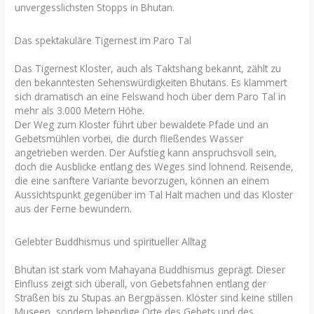
unvergesslichsten Stopps in Bhutan.
Das spektakuläre Tigernest im Paro Tal
Das Tigernest Kloster, auch als Taktshang bekannt, zählt zu
den bekanntesten Sehenswürdigkeiten Bhutans. Es klammert
sich dramatisch an eine Felswand hoch über dem Paro Tal in
mehr als 3.000 Metern Höhe.
Der Weg zum Kloster führt über bewaldete Pfade und an
Gebetsmühlen vorbei, die durch fließendes Wasser
angetrieben werden. Der Aufstieg kann anspruchsvoll sein,
doch die Ausblicke entlang des Weges sind lohnend. Reisende,
die eine sanftere Variante bevorzugen, können an einem
Aussichtspunkt gegenüber im Tal Halt machen und das Kloster
aus der Ferne bewundern.
Gelebter Buddhismus und spiritueller Alltag
Bhutan ist stark vom Mahayana Buddhismus geprägt. Dieser
Einfluss zeigt sich überall, von Gebetsfahnen entlang der
Straßen bis zu Stupas an Bergpässen. Klöster sind keine stillen
Museen, sondern lebendige Orte des Gebets und des